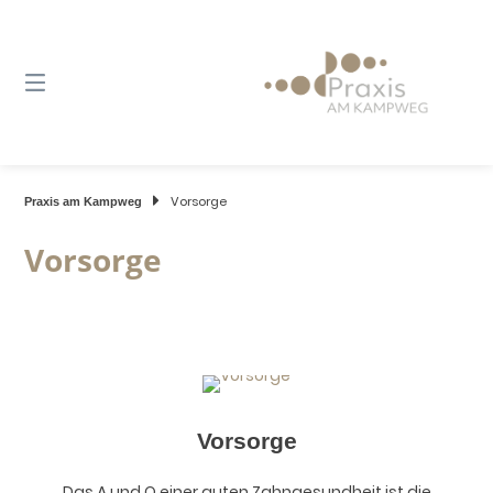
Springe
zum
Inhalt
Vorsorge
Praxis am Kampweg
Vorsorge
Vorsorge
Das A und O einer guten Zahngesundheit ist die